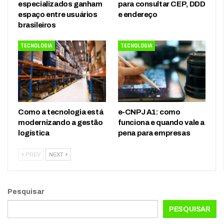
especializados ganham
para consultar CEP, DDD
espaço entre usuários
e endereço
brasileiros
TECNOLOGIA
TECNOLOGIA
Como a tecnologia está
e-CNPJ A1: como
modernizando a gestão
funciona e quando vale a
logística
pena para empresas
PREV
NEXT
Pesquisar
PESQUISAR