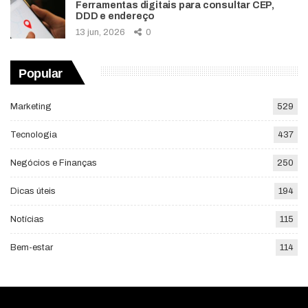
Ferramentas digitais para consultar CEP,
DDD e endereço
13 jun, 2026
0
Popular
Marketing
529
Tecnologia
437
Negócios e Finanças
250
Dicas úteis
194
Notícias
115
Bem-estar
114