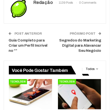
Redação
1139 Posts
0 Comments
POST ANTERIOR
PRÓXIMO POST
Guia Completo para
Segredos do Marketing
Criar um Perfil Incrível
Digital para Alavancar
no “”
Seu Negócio
Todos
Você Pode Gostar Também
TECNOLOGIA
TECNOLOGIA