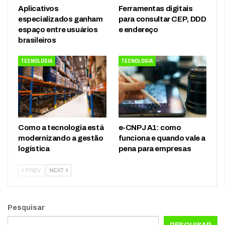
Aplicativos
Ferramentas digitais
especializados ganham
para consultar CEP, DDD
espaço entre usuários
e endereço
brasileiros
TECNOLOGIA
TECNOLOGIA
Como a tecnologia está
e-CNPJ A1: como
modernizando a gestão
funciona e quando vale a
logística
pena para empresas
PREV
NEXT
Pesquisar