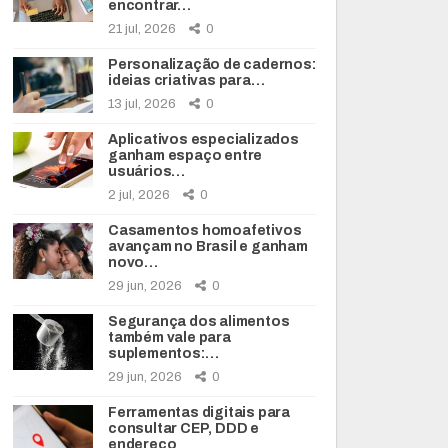
encontrar…
21 jul, 2026
0
Personalização de cadernos:
ideias criativas para…
13 jul, 2026
0
Aplicativos especializados
ganham espaço entre
usuários…
2 jul, 2026
0
Casamentos homoafetivos
avançam no Brasil e ganham
novo…
29 jun, 2026
0
Segurança dos alimentos
também vale para
suplementos:…
29 jun, 2026
0
Ferramentas digitais para
consultar CEP, DDD e
endereço