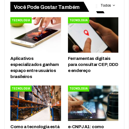
Todos
Você Pode Gostar Também
TECNOLOGIA
TECNOLOGIA
Aplicativos
Ferramentas digitais
especializados ganham
para consultar CEP, DDD
espaço entre usuários
e endereço
brasileiros
TECNOLOGIA
TECNOLOGIA
Como a tecnologia está
e-CNPJ A1: como