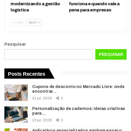
modernizando a gestão
funciona e quando vale a
logística
pena para empresas
PREV
NEXT
Pesquisar
PESQUISAR
Posts Recentes
Cupons de desconto no Mercado Livre: onde
encontrar…
21 jul, 2026
0
Personalização de cadernos: ideias criativas
para…
13 jul, 2026
0
Aplicativos especializados ganham espaço