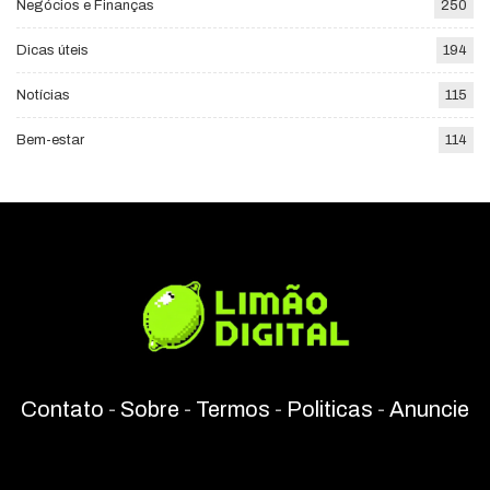
Negócios e Finanças
250
Dicas úteis
194
Notícias
115
Bem-estar
114
Contato
-
Sobre
-
Termos
-
Politicas
-
Anuncie