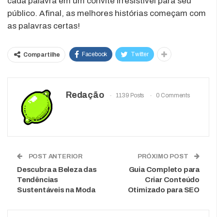
cada palavra em um convite irresistível para seu
público. Afinal, as melhores histórias começam com
as palavras certas!
Facebook
Twitter
Compartilhe
Redação
1139 Posts
0 Comments
POST ANTERIOR
PRÓXIMO POST
Descubra a Beleza das
Guia Completo para
Tendências
Criar Conteúdo
Sustentáveis na Moda
Otimizado para SEO