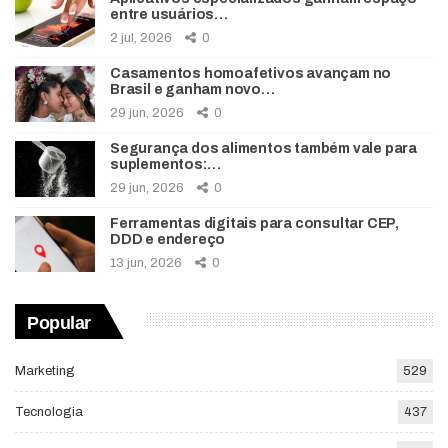
entre usuários…
2 jul, 2026
0
Casamentos homoafetivos avançam no
Brasil e ganham novo…
29 jun, 2026
0
Segurança dos alimentos também vale para
suplementos:…
29 jun, 2026
0
Ferramentas digitais para consultar CEP,
DDD e endereço
13 jun, 2026
0
Popular
Marketing
529
Tecnologia
437