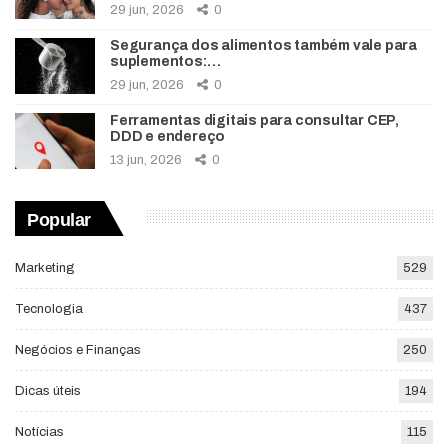
29 jun, 2026
0
Segurança dos alimentos também vale para
suplementos:…
29 jun, 2026
0
Ferramentas digitais para consultar CEP,
DDD e endereço
13 jun, 2026
0
Popular
Marketing
529
Tecnologia
437
Negócios e Finanças
250
Dicas úteis
194
Notícias
115