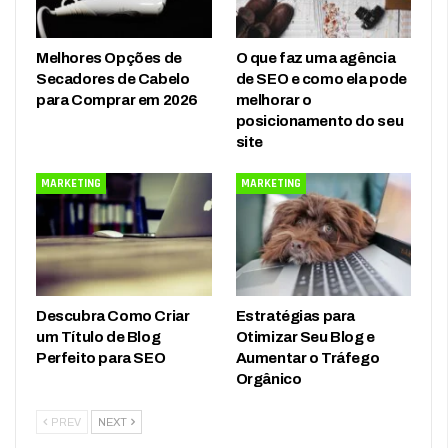
Melhores Opções de
O que faz uma agência
Secadores de Cabelo
de SEO e como ela pode
para Comprar em 2026
melhorar o
posicionamento do seu
site
MARKETING
MARKETING
Descubra Como Criar
Estratégias para
um Título de Blog
Otimizar Seu Blog e
Perfeito para SEO
Aumentar o Tráfego
Orgânico
PREV
NEXT