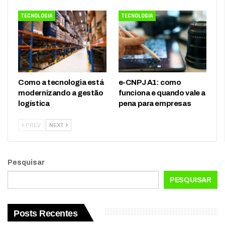
TECNOLOGIA
TECNOLOGIA
Como a tecnologia está
e-CNPJ A1: como
modernizando a gestão
funciona e quando vale a
logística
pena para empresas
PREV
NEXT
Pesquisar
PESQUISAR
Posts Recentes