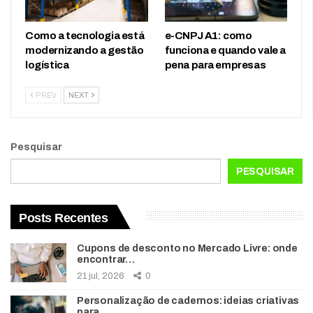
Como a tecnologia está
e-CNPJ A1: como
modernizando a gestão
funciona e quando vale a
logística
pena para empresas
PREV
NEXT
Pesquisar
PESQUISAR
Posts Recentes
Cupons de desconto no Mercado Livre: onde
encontrar…
21 jul, 2026
0
Personalização de cadernos: ideias criativas
para…