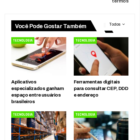
termos
Todos
Você Pode Gostar Também
TECNOLOGIA
TECNOLOGIA
Aplicativos
Ferramentas digitais
especializados ganham
para consultar CEP, DDD
espaço entre usuários
e endereço
brasileiros
TECNOLOGIA
TECNOLOGIA