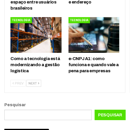
espaço entre usuários
e endereço
brasileiros
TECNOLOGIA
TECNOLOGIA
Como a tecnologia está
e-CNPJ A1: como
modernizando a gestão
funciona e quando vale a
logística
pena para empresas
PREV
NEXT
Pesquisar
PESQUISAR