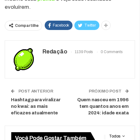
evoluírem.
Facebook
Twitter
Compartilhe
Redação
1139 Posts
0 Comments
POST ANTERIOR
PRÓXIMO POST
Hashtag para viralizar
Quem nasceu em 1996
no kwai: as mais
tem quantos anos em
eficazes atualmente
2024: idade exata
Todos
Você Pode Gostar Também