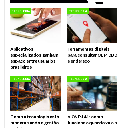
TECNOLOGIA
TECNOLOGIA
Aplicativos
Ferramentas digitais
especializados ganham
para consultar CEP, DDD
espaço entre usuários
e endereço
brasileiros
TECNOLOGIA
TECNOLOGIA
Como a tecnologia está
e-CNPJ A1: como
modernizando a gestão
funciona e quando vale a