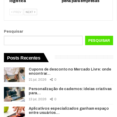
logística
pena para empresas
PREV
NEXT
Pesquisar
PESQUISAR
Posts Recentes
Cupons de desconto no Mercado Livre: onde
encontrar…
21 jul, 2026
0
Personalização de cadernos: ideias criativas
para…
13 jul, 2026
0
Aplicativos especializados ganham espaço
entre usuários…