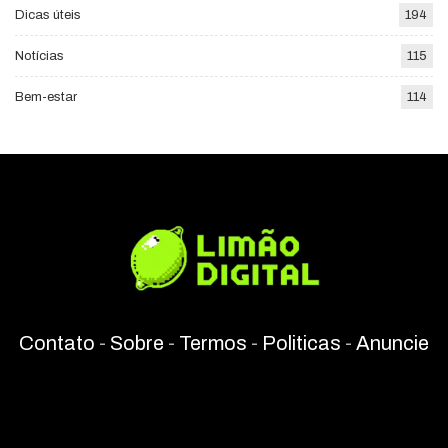
Dicas úteis
194
Notícias
115
Bem-estar
114
Contato
-
Sobre
-
Termos
-
Politicas
-
Anuncie