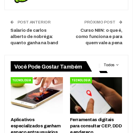
POST ANTERIOR
PRÓXIMO POST
Salario de carlos
Curso N8N: o que é,
alberto de nobréga:
como funciona e para
quanto ganha na band
quem vale a pena
Todos
Você Pode Gostar Também
TECNOLOGIA
TECNOLOGIA
Aplicativos
Ferramentas digitais
especializados ganham
para consultar CEP, DDD
espaço entre usuários
e endereço