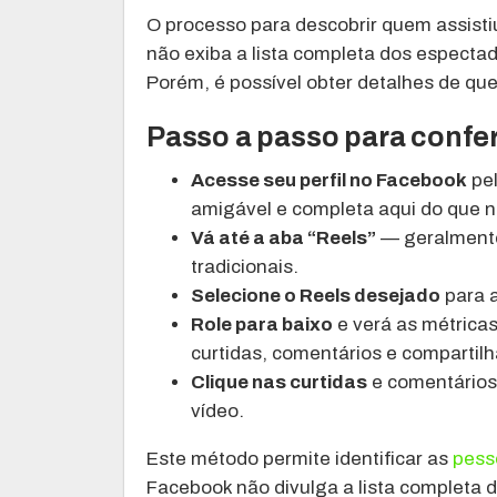
O processo para descobrir quem assisti
não exiba a lista completa dos espectad
Porém, é possível obter detalhes de que
Passo a passo para confe
Acesse seu perfil no Facebook
pel
amigável e completa aqui do que n
Vá até a aba “Reels”
— geralmente
tradicionais.
Selecione o Reels desejado
para a
Role para baixo
e verá as métricas
curtidas, comentários e compartil
Clique nas curtidas
e comentários 
vídeo.
Este método permite identificar as
pess
Facebook não divulga a lista completa 