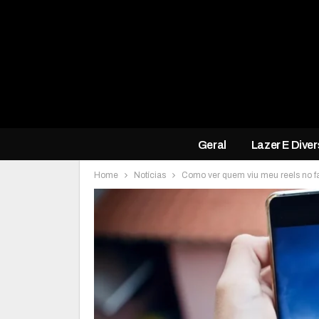
Geral
Lazer E Dive
Home
Notícias
Como ver quem viu meu reels no fa