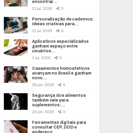
encontrar…
21 jul, 2026
0
Personalização de cadernos:
ideias criativas para…
13 jul, 2026
0
Aplicativos especializados
ganham espaço entre
usuários…
2 jul, 2026
0
Casamentos homoafetivos
avançam no Brasil e ganham
novo…
29 jun, 2026
0
Segurança dos alimentos
também vale para
suplementos:…
29 jun, 2026
0
Ferramentas digitais para
consultar CEP, DDD e
endereço