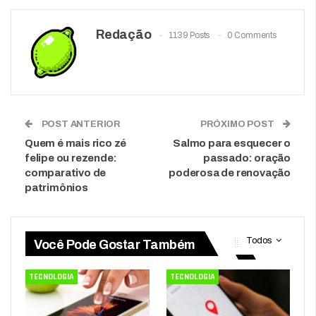
Redação
1139 Posts
0 Comments
POST ANTERIOR
PRÓXIMO POST
Quem é mais rico zé
Salmo para esquecer o
felipe ou rezende:
passado: oração
comparativo de
poderosa de renovação
patrimônios
Todos
Você Pode Gostar Também
TECNOLOGIA
TECNOLOGIA