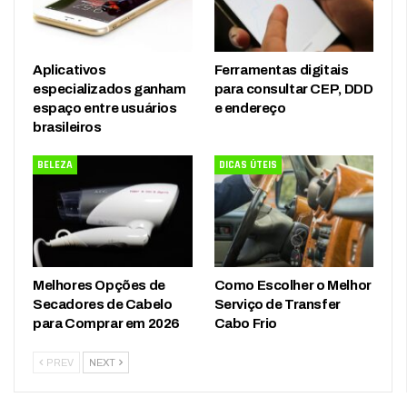
Aplicativos
Ferramentas digitais
especializados ganham
para consultar CEP, DDD
espaço entre usuários
e endereço
brasileiros
BELEZA
DICAS ÚTEIS
Melhores Opções de
Como Escolher o Melhor
Secadores de Cabelo
Serviço de Transfer
para Comprar em 2026
Cabo Frio
PREV
NEXT