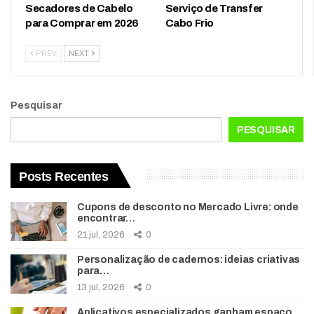
Secadores de Cabelo
Serviço de Transfer
para Comprar em 2026
Cabo Frio
PREV
NEXT
Pesquisar
PESQUISAR
Posts Recentes
Cupons de desconto no Mercado Livre: onde
encontrar…
21 jul, 2026
0
Personalização de cadernos: ideias criativas
para…
13 jul, 2026
0
Aplicativos especializados ganham espaço