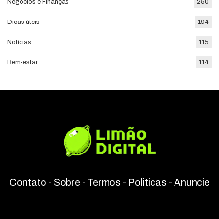
Negócios e Finanças
250
Dicas úteis
194
Notícias
115
Bem-estar
114
Contato
-
Sobre
-
Termos
-
Politicas
-
Anuncie