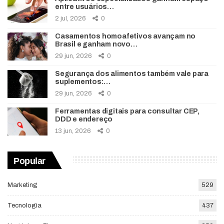
entre usuários…
2 jul, 2026
0
Casamentos homoafetivos avançam no
Brasil e ganham novo…
29 jun, 2026
0
Segurança dos alimentos também vale para
suplementos:…
29 jun, 2026
0
Ferramentas digitais para consultar CEP,
DDD e endereço
13 jun, 2026
0
Popular
Marketing
529
Tecnologia
437