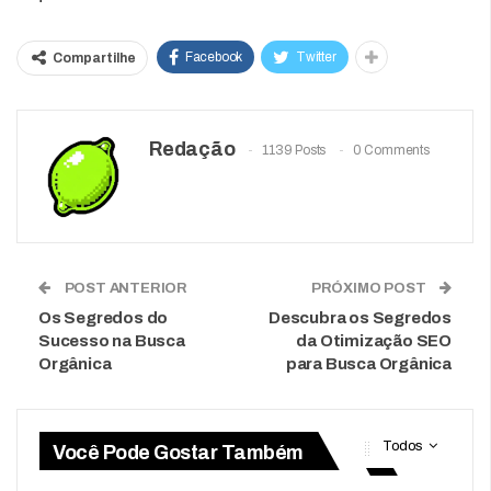
Facebook
Twitter
Compartilhe
Redação
1139 Posts
0 Comments
POST ANTERIOR
PRÓXIMO POST
Os Segredos do
Descubra os Segredos
Sucesso na Busca
da Otimização SEO
Orgânica
para Busca Orgânica
Todos
Você Pode Gostar Também