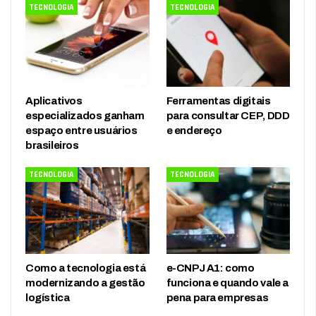
TECNOLOGIA
TECNOLOGIA
Aplicativos
Ferramentas digitais
especializados ganham
para consultar CEP, DDD
espaço entre usuários
e endereço
brasileiros
TECNOLOGIA
TECNOLOGIA
Como a tecnologia está
e-CNPJ A1: como
modernizando a gestão
funciona e quando vale a
logística
pena para empresas