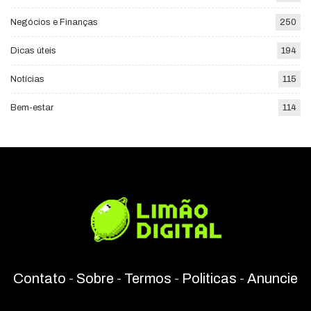
Negócios e Finanças
250
Dicas úteis
194
Notícias
115
Bem-estar
114
Contato
-
Sobre
-
Termos
-
Politicas
-
Anuncie