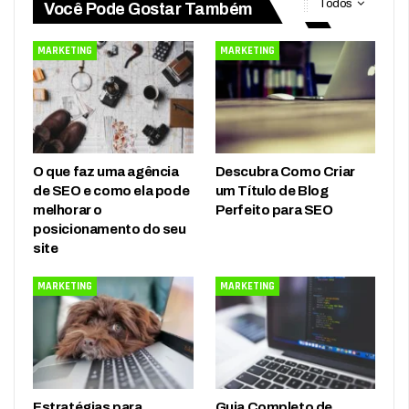
Todos
Você Pode Gostar Também
MARKETING
MARKETING
O que faz uma agência
Descubra Como Criar
de SEO e como ela pode
um Título de Blog
melhorar o
Perfeito para SEO
posicionamento do seu
site
MARKETING
MARKETING
Estratégias para
Guia Completo de