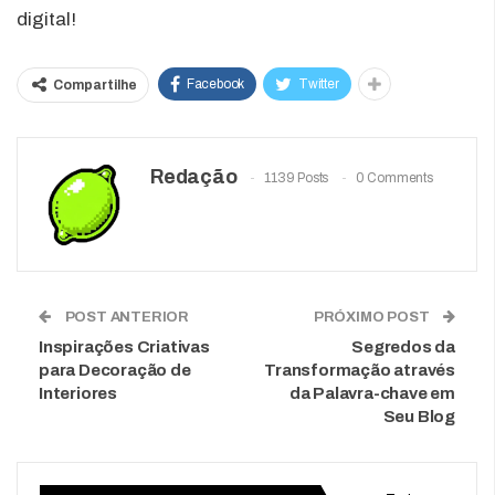
digital!
Facebook
Twitter
Compartilhe
Redação
1139 Posts
0 Comments
POST ANTERIOR
PRÓXIMO POST
Inspirações Criativas
Segredos da
para Decoração de
Transformação através
Interiores
da Palavra-chave em
Seu Blog