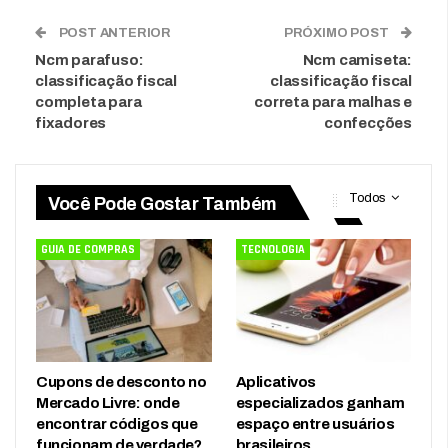
POST ANTERIOR
PRÓXIMO POST
Ncm parafuso:
Ncm camiseta:
classificação fiscal
classificação fiscal
completa para
correta para malhas e
fixadores
confecções
Todos
Você Pode Gostar Também
GUIA DE COMPRAS
TECNOLOGIA
Cupons de desconto no
Aplicativos
Mercado Livre: onde
especializados ganham
encontrar códigos que
espaço entre usuários
funcionam de verdade?
brasileiros