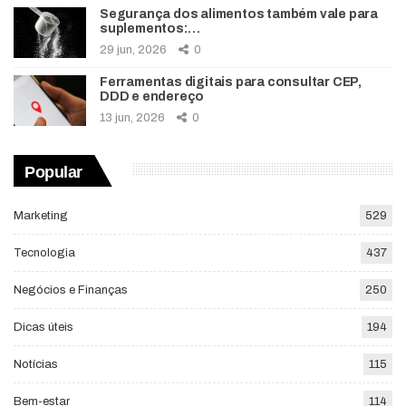
Segurança dos alimentos também vale para
suplementos:…
29 jun, 2026
0
Ferramentas digitais para consultar CEP,
DDD e endereço
13 jun, 2026
0
Popular
Marketing
529
Tecnologia
437
Negócios e Finanças
250
Dicas úteis
194
Notícias
115
Bem-estar
114