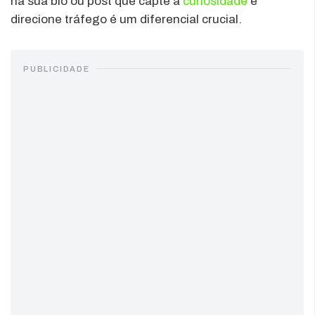
na sua bio ou post que capte a
curiosidade
e
direcione tráfego é um diferencial crucial.
PUBLICIDADE