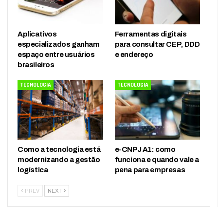
Aplicativos
Ferramentas digitais
especializados ganham
para consultar CEP, DDD
espaço entre usuários
e endereço
brasileiros
TECNOLOGIA
TECNOLOGIA
Como a tecnologia está
e-CNPJ A1: como
modernizando a gestão
funciona e quando vale a
logística
pena para empresas
PREV
NEXT