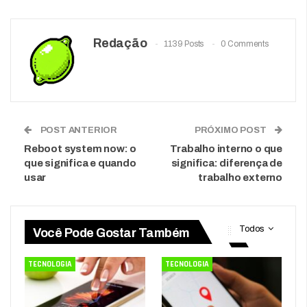
Redação
1139 Posts
0 Comments
POST ANTERIOR
PRÓXIMO POST
Reboot system now: o
Trabalho interno o que
que significa e quando
significa: diferença de
usar
trabalho externo
Todos
Você Pode Gostar Também
TECNOLOGIA
TECNOLOGIA