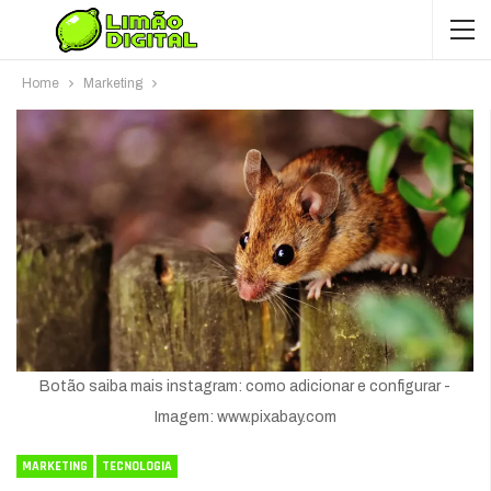
Home
Marketing
Botão saiba mais instagram: como adicionar e configurar -
Imagem: www.pixabay.com
MARKETING
TECNOLOGIA