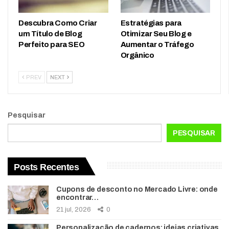
Descubra Como Criar
Estratégias para
um Título de Blog
Otimizar Seu Blog e
Perfeito para SEO
Aumentar o Tráfego
Orgânico
PREV
NEXT
Pesquisar
PESQUISAR
Posts Recentes
Cupons de desconto no Mercado Livre: onde
encontrar…
21 jul, 2026
0
Personalização de cadernos: ideias criativas