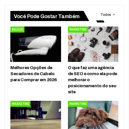
Todos
Você Pode Gostar Também
BELEZA
MARKETING
Melhores Opções de
O que faz uma agência
Secadores de Cabelo
de SEO e como ela pode
para Comprar em 2026
melhorar o
posicionamento do seu
site
MARKETING
MARKETING