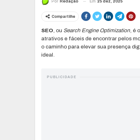
Em
25 dez, 2025
Por
Redação
Compartilhe
SEO
, ou
Search Engine Optimization
, é 
atrativos e fáceis de encontrar pelos m
o caminho para elevar sua presença dig
ideal.
PUBLICIDADE