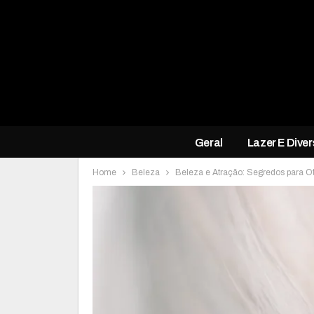
Geral
Lazer E Dive
Home
Beleza
Beleza e Atração: Segredos para 