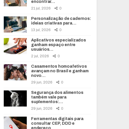
encontrar…
21 jul, 2026
0
Personalização de cadernos:
ideias criativas para…
13 jul, 2026
0
Aplicativos especializados
ganham espaço entre
usuários…
2 jul, 2026
0
Casamentos homoafetivos
avançam no Brasil e ganham
novo…
29 jun, 2026
0
Segurança dos alimentos
também vale para
suplementos:…
29 jun, 2026
0
Ferramentas digitais para
consultar CEP, DDD e
endereço