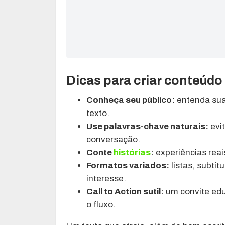
Dicas para criar conteúdo
Conheça seu público:
entenda sua
texto.
Use palavras-chave naturais:
evit
conversação.
Conte
histórias
:
experiências reai
Formatos variados:
listas, subtí
interesse.
Call to Action sutil:
um convite edu
o fluxo.