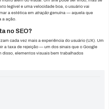
ai muito além do visual. Um site pode ser lindo, mas se
to legível e uma velocidade boa, o usuário vai
rmar a estética em
atração
genuína — aquela que
a a ação.
rta no SEO?
izam cada vez mais a experiência do usuário (UX). Um
uir a taxa de rejeição — um dos sinais que o Google
ém disso, elementos visuais bem trabalhados