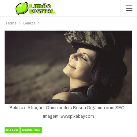
Home
Beleza
Beleza e Atração: Otimizando a Busca Orgânica com SEO -
Imagem: www.pixabay.com
BELEZA
MARKETING