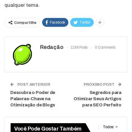
qualquer tema.
Facebook
Twitter
Compartilhe
Redação
1139 Posts
0 Comments
POST ANTERIOR
PRÓXIMO POST
Descubra o Poder de
Segredos para
Palavras-Chave na
Otimizar Seus Artigos
Otimização de Blogs
para SEO Perfeito
Todos
Você Pode Gostar Também