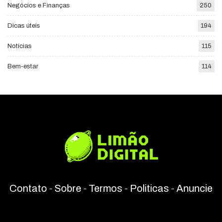
Negócios e Finanças
250
Dicas úteis
194
Notícias
115
Bem-estar
114
Contato
-
Sobre
-
Termos
-
Politicas
-
Anuncie