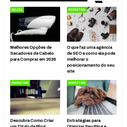
BELEZA
MARKETING
Melhores Opções de
O que faz uma agência
Secadores de Cabelo
de SEO e como ela pode
para Comprar em 2026
melhorar o
posicionamento do seu
site
MARKETING
MARKETING
Descubra Como Criar
Estratégias para
um Título de Blog
Otimizar Seu Blog e