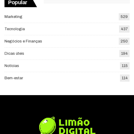
Popular
Marketing
529
Tecnologia
437
Negócios e Finanças
250
Dicas úteis
194
Notícias
115
Bem-estar
114