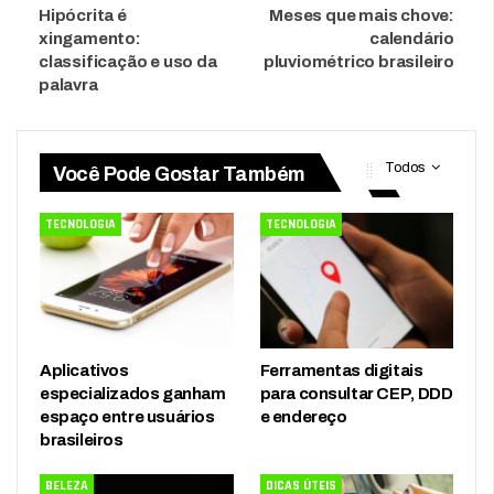
Hipócrita é
Meses que mais chove:
xingamento:
calendário
classificação e uso da
pluviométrico brasileiro
palavra
Todos
Você Pode Gostar Também
TECNOLOGIA
TECNOLOGIA
Aplicativos
Ferramentas digitais
especializados ganham
para consultar CEP, DDD
espaço entre usuários
e endereço
brasileiros
BELEZA
DICAS ÚTEIS