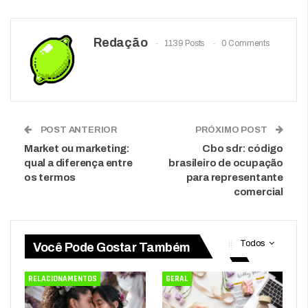
Redação
1139 Posts
0 Comments
POST ANTERIOR
PRÓXIMO POST
Market ou marketing:
Cbo sdr: código
qual a diferença entre
brasileiro de ocupação
os termos
para representante
comercial
Todos
Você Pode Gostar Também
RELACIONAMENTOS
GERAL