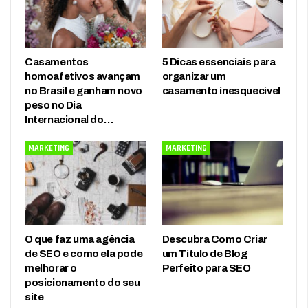
Casamentos
5 Dicas essenciais para
homoafetivos avançam
organizar um
no Brasil e ganham novo
casamento inesquecível
peso no Dia
Internacional do…
MARKETING
MARKETING
O que faz uma agência
Descubra Como Criar
de SEO e como ela pode
um Título de Blog
melhorar o
Perfeito para SEO
posicionamento do seu
site