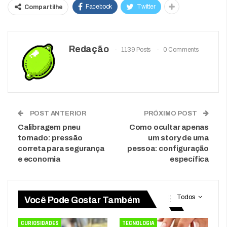
Facebook
Twitter
Compartilhe
Redação
1139 Posts
0 Comments
POST ANTERIOR
PRÓXIMO POST
Calibragem pneu
Como ocultar apenas
tornado: pressão
um story de uma
correta para segurança
pessoa: configuração
e economia
específica
Todos
Você Pode Gostar Também
CURIOSIDADES
TECNOLOGIA