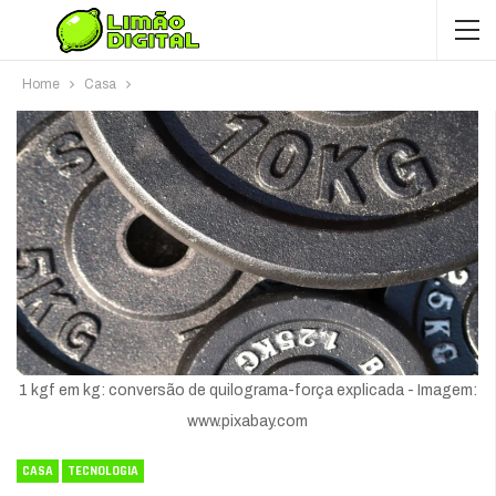
Home
Casa
1 kgf em kg: conversão de quilograma-força explicada - Imagem:
www.pixabay.com
CASA
TECNOLOGIA