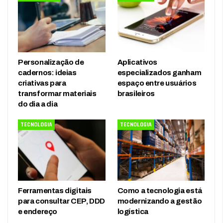
Personalização de
Aplicativos
cadernos: ideias
especializados ganham
criativas para
espaço entre usuários
transformar materiais
brasileiros
do dia a dia
TECNOLOGIA
TECNOLOGIA
Ferramentas digitais
Como a tecnologia está
para consultar CEP, DDD
modernizando a gestão
e endereço
logística