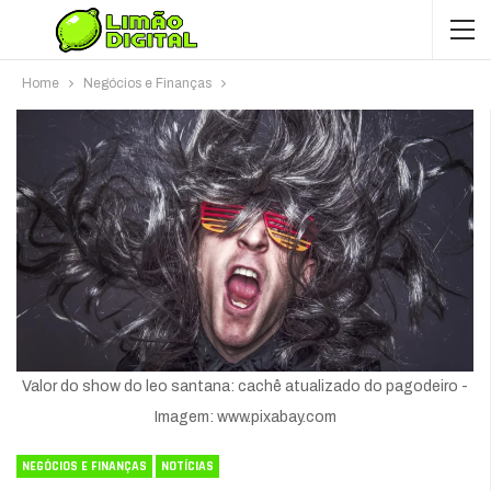
Home
Negócios e Finanças
Valor do show do leo santana: cachê atualizado do pagodeiro -
Imagem: www.pixabay.com
NEGÓCIOS E FINANÇAS
NOTÍCIAS