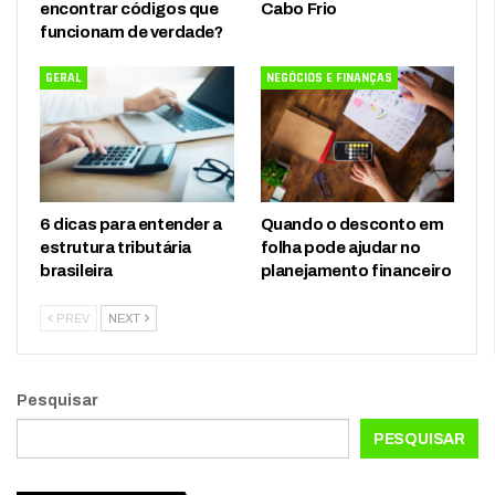
encontrar códigos que
Cabo Frio
funcionam de verdade?
GERAL
NEGÓCIOS E FINANÇAS
6 dicas para entender a
Quando o desconto em
estrutura tributária
folha pode ajudar no
brasileira
planejamento financeiro
PREV
NEXT
Pesquisar
PESQUISAR