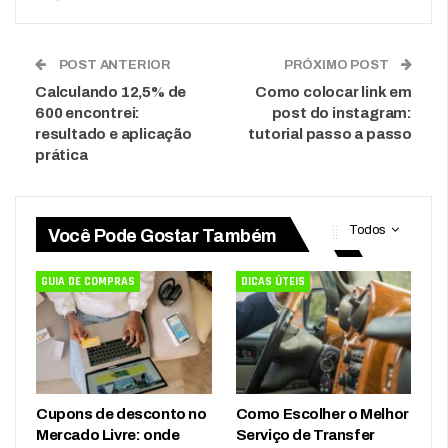
POST ANTERIOR
PRÓXIMO POST
Calculando 12,5% de
Como colocar link em
600 encontrei:
post do instagram:
resultado e aplicação
tutorial passo a passo
prática
Todos
Você Pode Gostar Também
GUIA DE COMPRAS
DICAS ÚTEIS
Cupons de desconto no
Como Escolher o Melhor
Mercado Livre: onde
Serviço de Transfer