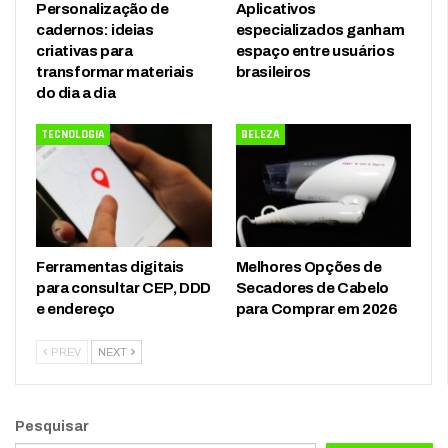
Personalização de
Aplicativos
cadernos: ideias
especializados ganham
criativas para
espaço entre usuários
transformar materiais
brasileiros
do dia a dia
TECNOLOGIA
BELEZA
Ferramentas digitais
Melhores Opções de
para consultar CEP, DDD
Secadores de Cabelo
e endereço
para Comprar em 2026
PREV
NEXT
Pesquisar