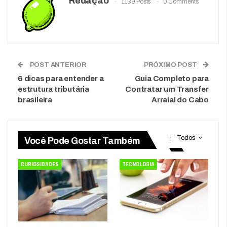
Redação
1139 Posts
0 Comments
POST ANTERIOR
PRÓXIMO POST
6 dicas para entender a
Guia Completo para
estrutura tributária
Contratar um Transfer
brasileira
Arraial do Cabo
Todos
Você Pode Gostar Também
CURIOSIDADES
TECNOLOGIA