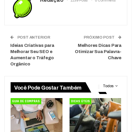
1139 Posts
0 Comments
POST ANTERIOR
PRÓXIMO POST
Ideias Criativas para
Melhores Dicas Para
Melhorar Seu SEO e
Otimizar Sua Palavra-
Aumentar o Tráfego
Chave
Orgânico
Todos
Você Pode Gostar Também
GUIA DE COMPRAS
DICAS ÚTEIS