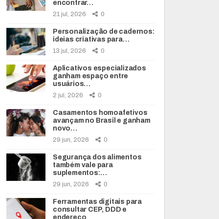
encontrar…
21 jul, 2026
0
Personalização de cadernos:
ideias criativas para…
13 jul, 2026
0
Aplicativos especializados
ganham espaço entre
usuários…
2 jul, 2026
0
Casamentos homoafetivos
avançam no Brasil e ganham
novo…
29 jun, 2026
0
Segurança dos alimentos
também vale para
suplementos:…
29 jun, 2026
0
Ferramentas digitais para
consultar CEP, DDD e
endereço