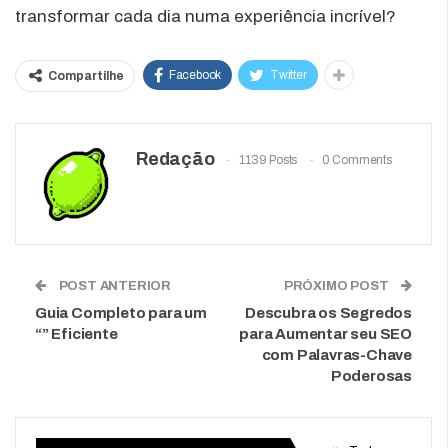
transformar cada dia numa experiência incrível?
Facebook
Twitter
Compartilhe
Redação
1139 Posts
0 Comments
POST ANTERIOR
PRÓXIMO POST
Guia Completo para um
Descubra os Segredos
“” Eficiente
para Aumentar seu SEO
com Palavras-Chave
Poderosas