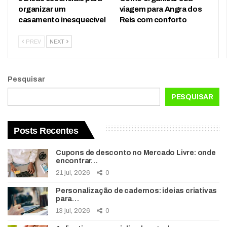
organizar um
viagem para Angra dos
casamento inesquecível
Reis com conforto
PREV
NEXT
Pesquisar
PESQUISAR
Posts Recentes
Cupons de desconto no Mercado Livre: onde
encontrar…
21 jul, 2026
0
Personalização de cadernos: ideias criativas
para…
13 jul, 2026
0