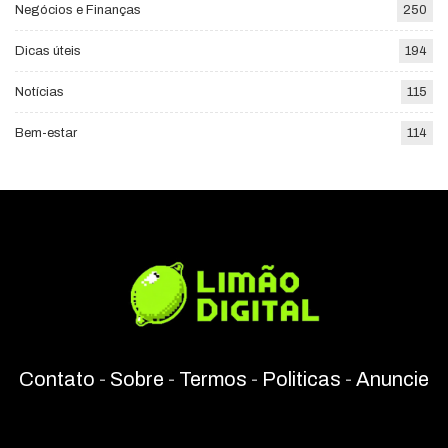
Negócios e Finanças
250
Dicas úteis
194
Notícias
115
Bem-estar
114
Contato
-
Sobre
-
Termos
-
Politicas
-
Anuncie