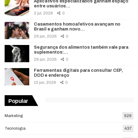
Aplicativos especializados ganham espaço
entre usuários…
2 jul, 2026
0
Casamentos homoafetivos avançam no
Brasil e ganham novo…
29 jun, 2026
0
Segurança dos alimentos também vale para
suplementos:…
29 jun, 2026
0
Ferramentas digitais para consultar CEP,
DDD e endereço
13 jun, 2026
0
Popular
Marketing
529
Tecnologia
437