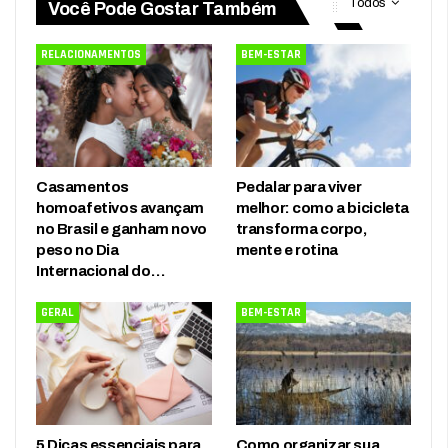
Todos
Você Pode Gostar Também
RELACIONAMENTOS
BEM-ESTAR
Casamentos
Pedalar para viver
homoafetivos avançam
melhor: como a bicicleta
no Brasil e ganham novo
transforma corpo,
peso no Dia
mente e rotina
Internacional do…
GERAL
BEM-ESTAR
5 Dicas essenciais para
Como organizar sua