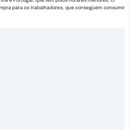
ha e Portugal, que têm pisos horares menores. O
compra para os trabalhadores, que conseguem consumir