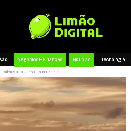
rsão
Negócios E Finanças
Notícias
Tecnologia
a: valores atualizados e poder de compra