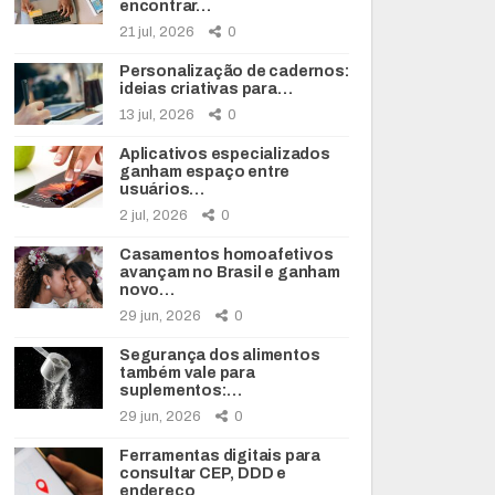
encontrar…
21 jul, 2026
0
Personalização de cadernos:
ideias criativas para…
13 jul, 2026
0
Aplicativos especializados
ganham espaço entre
usuários…
2 jul, 2026
0
Casamentos homoafetivos
avançam no Brasil e ganham
novo…
29 jun, 2026
0
Segurança dos alimentos
também vale para
suplementos:…
29 jun, 2026
0
Ferramentas digitais para
consultar CEP, DDD e
endereço