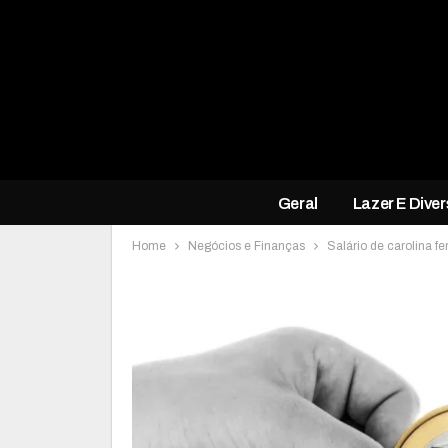
Geral
Lazer E Dive
Home
Negócios e Finanças
Salário de carolina f