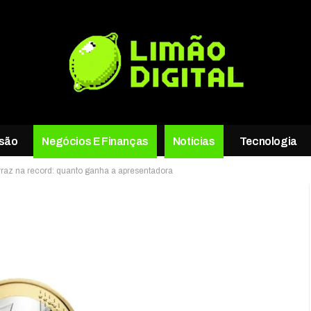
rsão
Negócios E Finanças
Notícias
Tecnologia
erraz na record: quanto ganha a apresentadora