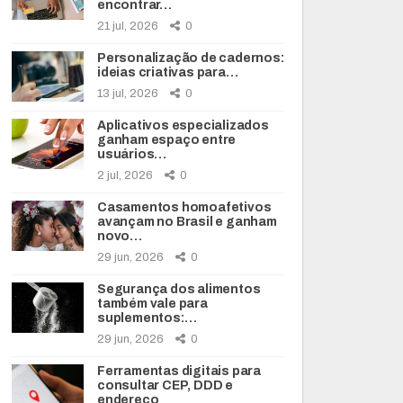
encontrar…
21 jul, 2026
0
Personalização de cadernos:
ideias criativas para…
13 jul, 2026
0
Aplicativos especializados
ganham espaço entre
usuários…
2 jul, 2026
0
Casamentos homoafetivos
avançam no Brasil e ganham
novo…
29 jun, 2026
0
Segurança dos alimentos
também vale para
suplementos:…
29 jun, 2026
0
Ferramentas digitais para
consultar CEP, DDD e
endereço