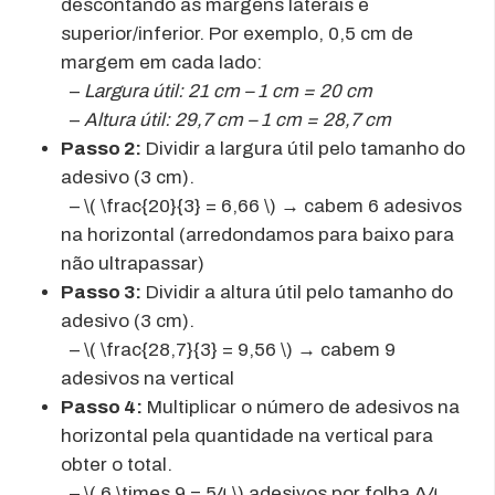
descontando as margens laterais e
superior/inferior. Por exemplo, 0,5 cm de
margem em cada lado:
–
Largura útil: 21 cm – 1 cm = 20 cm
–
Altura útil: 29,7 cm – 1 cm = 28,7 cm
Passo 2:
Dividir a largura útil pelo tamanho do
adesivo (3 cm).
– \( \frac{20}{3} = 6,66 \) → cabem 6 adesivos
na horizontal (arredondamos para baixo para
não ultrapassar)
Passo 3:
Dividir a altura útil pelo tamanho do
adesivo (3 cm).
– \( \frac{28,7}{3} = 9,56 \) → cabem 9
adesivos na vertical
Passo 4:
Multiplicar o número de adesivos na
horizontal pela quantidade na vertical para
obter o total.
– \( 6 \times 9 = 54 \) adesivos por folha A4