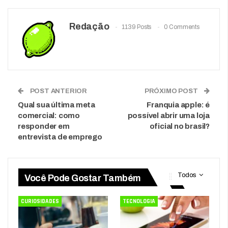
Redação
1139 Posts
0 Comments
POST ANTERIOR
PRÓXIMO POST
Qual sua última meta
Franquia apple: é
comercial: como
possível abrir uma loja
responder em
oficial no brasil?
entrevista de emprego
Todos
Você Pode Gostar Também
CURIOSIDADES
TECNOLOGIA