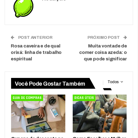
POST ANTERIOR
PRÓXIMO POST
Rosa caveira e de qual
Muita vontade de
orixá: linha de trabalho
comer coisa azeda: o
espiritual
que pode significar
Todos
Você Pode Gostar Também
GUIA DE COMPRAS
DICAS ÚTEIS