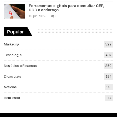
Ferramentas digitais para consultar CEP,
DDD e endereço
13 jun, 2026
0
Popular
Marketing
529
Tecnologia
437
Negócios e Finanças
250
Dicas úteis
194
Notícias
115
Bem-estar
114