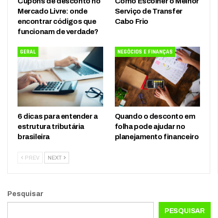
Cupons de desconto no
Como Escolher o Melhor
Mercado Livre: onde
Serviço de Transfer
encontrar códigos que
Cabo Frio
funcionam de verdade?
GERAL
NEGÓCIOS E FINANÇAS
6 dicas para entender a
Quando o desconto em
estrutura tributária
folha pode ajudar no
brasileira
planejamento financeiro
PREV
NEXT
Pesquisar
PESQUISAR