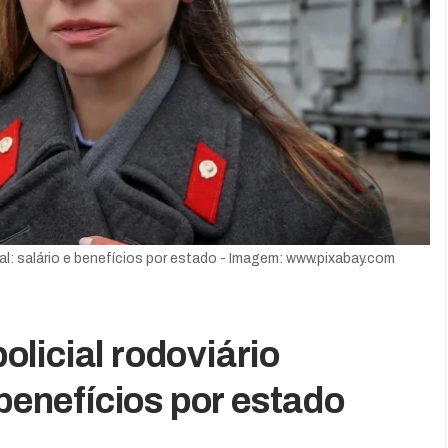
al: salário e benefícios por estado - Imagem: www.pixabay.com
licial rodoviário
 benefícios por estado