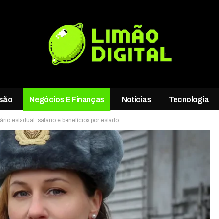
rsão
Negócios E Finanças
Notícias
Tecnologia
rio estadual: salário e benefícios por estado