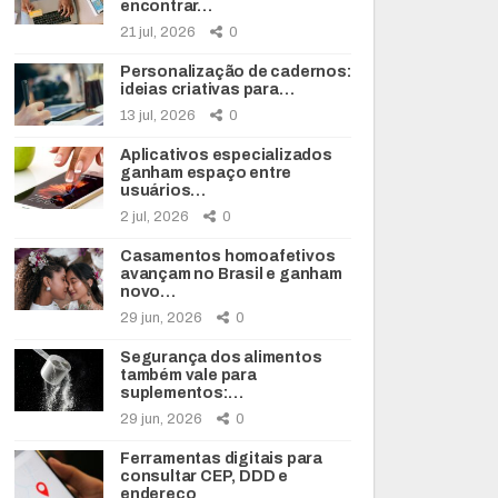
encontrar…
21 jul, 2026
0
Personalização de cadernos:
ideias criativas para…
13 jul, 2026
0
Aplicativos especializados
ganham espaço entre
usuários…
2 jul, 2026
0
Casamentos homoafetivos
avançam no Brasil e ganham
novo…
29 jun, 2026
0
Segurança dos alimentos
também vale para
suplementos:…
29 jun, 2026
0
Ferramentas digitais para
consultar CEP, DDD e
endereço