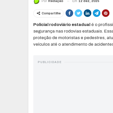
Em
12 dez, 2025
Por
Redação
Compartilhe
Policial rodoviário estadual
é o profiss
segurança nas rodovias estaduais. Essa 
proteção de motoristas e pedestres, at
veículos até o atendimento de acidente
PUBLICIDADE