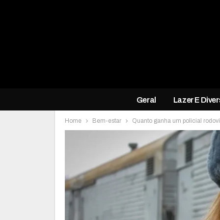
Geral
Lazer E Dive
Home
Bem-estar
Quanto ganha um policial rodoviá