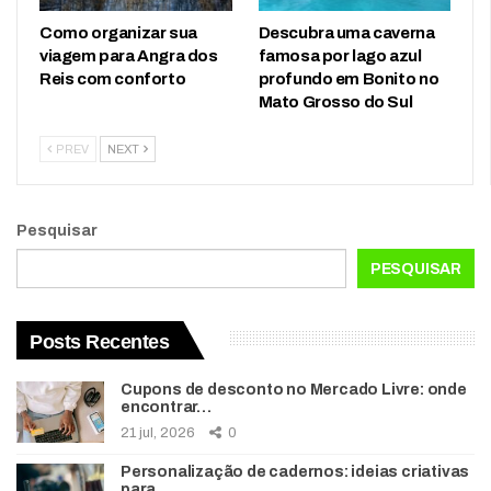
Como organizar sua
Descubra uma caverna
viagem para Angra dos
famosa por lago azul
Reis com conforto
profundo em Bonito no
Mato Grosso do Sul
PREV
NEXT
Pesquisar
PESQUISAR
Posts Recentes
Cupons de desconto no Mercado Livre: onde
encontrar…
21 jul, 2026
0
Personalização de cadernos: ideias criativas
para…