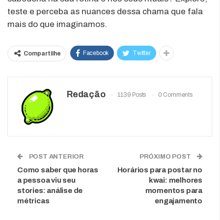
teste e perceba as nuances dessa chama que fala
mais do que imaginamos.
Facebook
Twitter
Compartilhe
Redação
1139 Posts
0 Comments
POST ANTERIOR
PRÓXIMO POST
Como saber que horas
Horários para postar no
a pessoa viu seu
kwai: melhores
stories: análise de
momentos para
métricas
engajamento