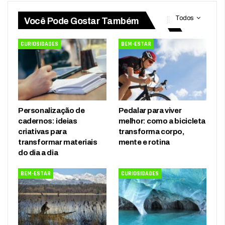
Todos
Você Pode Gostar Também
CURIOSIDADES
BEM-ESTAR
Personalização de
Pedalar para viver
cadernos: ideias
melhor: como a bicicleta
criativas para
transforma corpo,
transformar materiais
mente e rotina
do dia a dia
BEM-ESTAR
CURIOSIDADES