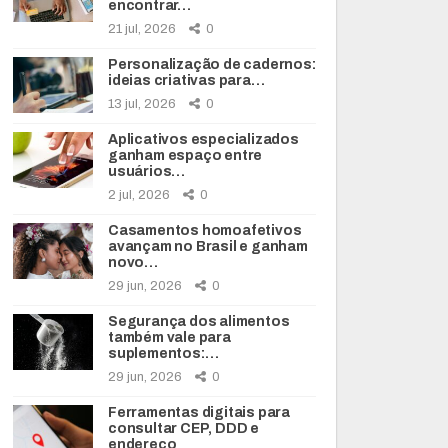
encontrar…
21 jul, 2026
0
Personalização de cadernos:
ideias criativas para…
13 jul, 2026
0
Aplicativos especializados
ganham espaço entre
usuários…
2 jul, 2026
0
Casamentos homoafetivos
avançam no Brasil e ganham
novo…
29 jun, 2026
0
Segurança dos alimentos
também vale para
suplementos:…
29 jun, 2026
0
Ferramentas digitais para
consultar CEP, DDD e
endereço