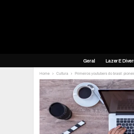
Geral
Lazer E Dive
Home
Cultura
Primeiros youtubers do brasil: pione