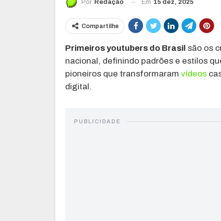
Em
15 dez, 2025
Por
Redação
Compartilhe
Primeiros youtubers do Brasil
são os c
nacional, definindo padrões e estilos q
pioneiros que transformaram
vídeos
cas
digital.
PUBLICIDADE