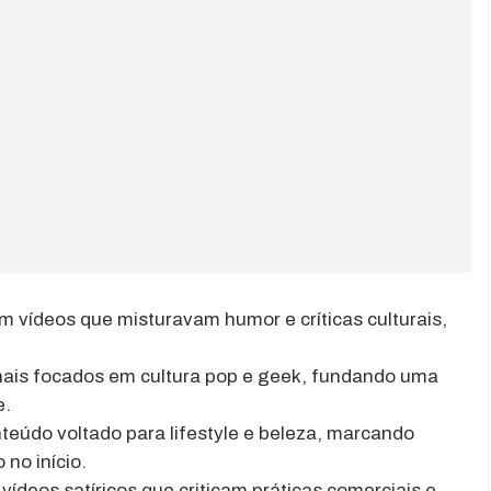
vídeos que misturavam humor e críticas culturais,
nais focados em cultura pop e geek, fundando uma
e.
teúdo voltado para lifestyle e beleza, marcando
no início.
vídeos satíricos que criticam práticas comerciais e