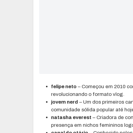
felipe neto
– Começou em 2010 com 
revolucionando o formato vlog.
jovem nerd
– Um dos primeiros ca
comunidade sólida popular até hoj
natasha everest
– Criadora de con
presença em nichos femininos logo 
canal do otário
– Conhecido pelos 