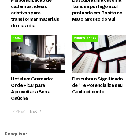
Personalização de
Descubra uma caverna
cadernos: ideias
famosa por lago azul
criativas para
profundo em Bonito no
transformar materiais
Mato Grosso do Sul
do dia a dia
CASA
CURIOSIDADES
Hotel em Gramado:
Descubra o Significado
Onde Ficar para
de “” e Potencialize seu
Aproveitar a Serra
Conhecimento
Gaúcha
PREV
NEXT
Pesquisar