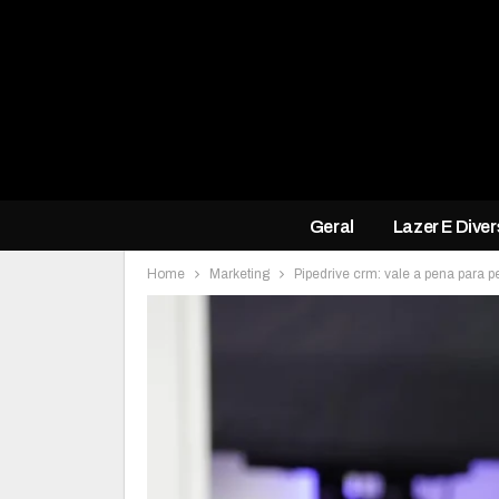
Geral
Lazer E Dive
Home
Marketing
Pipedrive crm: vale a pena para