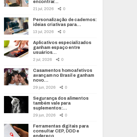
encontrar…
21 jul, 2026
0
Personalização de cadernos:
ideias criativas para…
13 jul, 2026
0
Aplicativos especializados
ganham espaço entre
usuários…
2 jul, 2026
0
Casamentos homoafetivos
avançam no Brasil e ganham
novo…
29 jun, 2026
0
Segurança dos alimentos
também vale para
suplementos:…
29 jun, 2026
0
Ferramentas digitais para
consultar CEP, DDD e
endereço