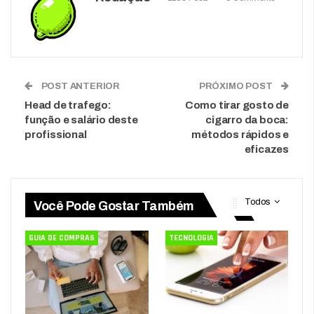
POST ANTERIOR
PRÓXIMO POST
Head de trafego:
Como tirar gosto de
função e salário deste
cigarro da boca:
profissional
métodos rápidos e
eficazes
Todos
Você Pode Gostar Também
GUIA DE COMPRAS
TECNOLOGIA