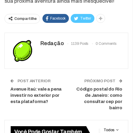
sua próxima aventura ainda mais inesquecível!
Facebook
Twitter
Compartilhe
Redação
1139 Posts
0 Comments
POST ANTERIOR
PRÓXIMO POST
Avenue itaú: vale a pena
Código postal do Rio
investir no exterior por
de Janeiro: como
esta plataforma?
consultar cep por
bairro
Todos
Você Pode Gostar Também