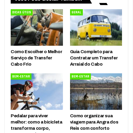
DICAS ÚTEIS
GERAL
Como Escolher o Melhor
Guia Completo para
Serviço de Transfer
Contratar um Transfer
Cabo Frio
Arraial do Cabo
BEM-ESTAR
BEM-ESTAR
Pedalar para viver
Como organizar sua
melhor: como a bicicleta
viagem para Angra dos
transforma corpo,
Reis com conforto