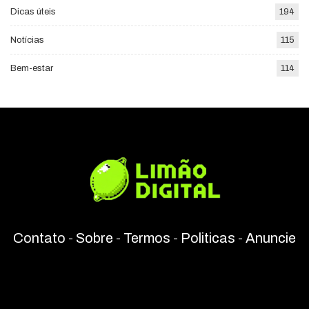
Dicas úteis
194
Notícias
115
Bem-estar
114
Contato
-
Sobre
-
Termos
-
Politicas
-
Anuncie