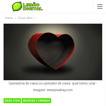
Home
Dicas úteis
Operadora de caixa ou operador de caixa: qual termo usar -
Imagem: www.pixabay.com
DICAS ÚTEIS
NEGÓCIOS E FINANÇAS