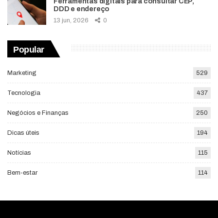
Ferramentas digitais para consultar CEP,
DDD e endereço
13 jun, 2026
0
Popular
Marketing
529
Tecnologia
437
Negócios e Finanças
250
Dicas úteis
194
Notícias
115
Bem-estar
114