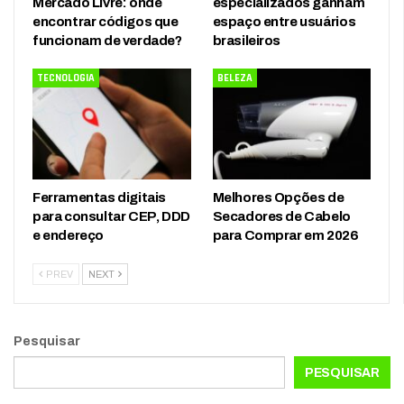
Mercado Livre: onde
especializados ganham
encontrar códigos que
espaço entre usuários
funcionam de verdade?
brasileiros
TECNOLOGIA
BELEZA
Ferramentas digitais
Melhores Opções de
para consultar CEP, DDD
Secadores de Cabelo
e endereço
para Comprar em 2026
PREV
NEXT
Pesquisar
PESQUISAR