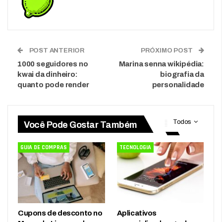
POST ANTERIOR
PRÓXIMO POST
1000 seguidores no
Marina senna wikipédia:
kwai da dinheiro:
biografia da
quanto pode render
personalidade
Todos
Você Pode Gostar Também
GUIA DE COMPRAS
TECNOLOGIA
Cupons de desconto no
Aplicativos