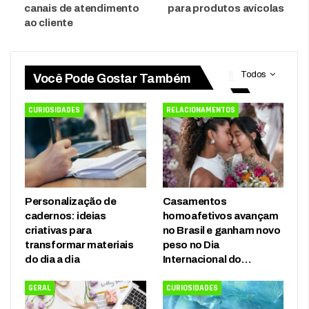
canais de atendimento
para produtos avícolas
ao cliente
Todos
Você Pode Gostar Também
CURIOSIDADES
RELACIONAMENTOS
Personalização de
Casamentos
cadernos: ideias
homoafetivos avançam
criativas para
no Brasil e ganham novo
transformar materiais
peso no Dia
do dia a dia
Internacional do…
GERAL
CURIOSIDADES