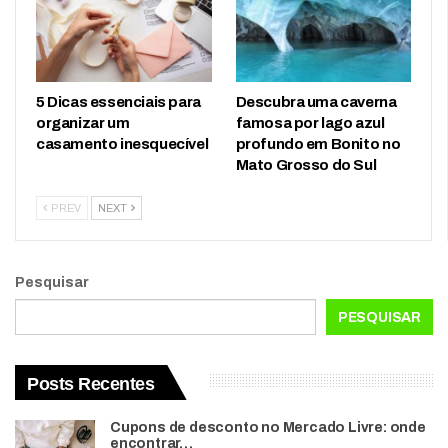
5 Dicas essenciais para
Descubra uma caverna
organizar um
famosa por lago azul
casamento inesquecível
profundo em Bonito no
Mato Grosso do Sul
PREV
NEXT
Pesquisar
PESQUISAR
Posts Recentes
Cupons de desconto no Mercado Livre: onde
encontrar…