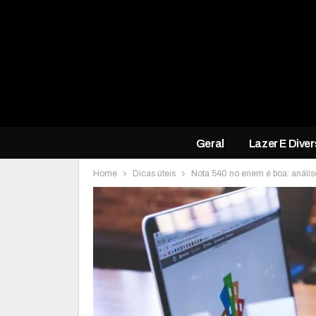
Geral
Lazer E Dive
Home
Dicas úteis
Nota 540 no enem é boa: anális