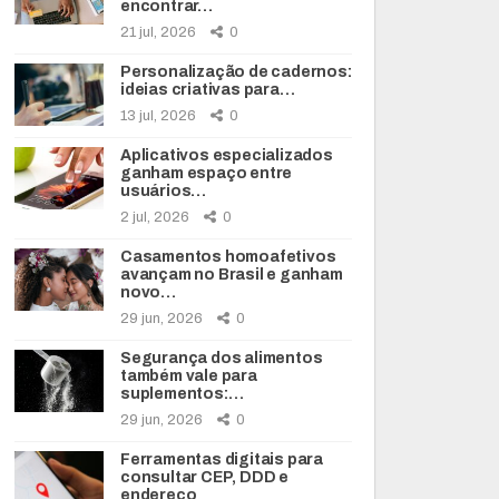
encontrar…
21 jul, 2026
0
Personalização de cadernos:
ideias criativas para…
13 jul, 2026
0
Aplicativos especializados
ganham espaço entre
usuários…
2 jul, 2026
0
Casamentos homoafetivos
avançam no Brasil e ganham
novo…
29 jun, 2026
0
Segurança dos alimentos
também vale para
suplementos:…
29 jun, 2026
0
Ferramentas digitais para
consultar CEP, DDD e
endereço