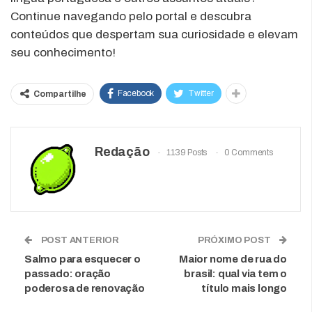
Continue navegando pelo portal e descubra
conteúdos que despertam sua curiosidade e elevam
seu conhecimento!
Facebook
Twitter
Compartilhe
Redação
1139 Posts
0 Comments
POST ANTERIOR
PRÓXIMO POST
Salmo para esquecer o
Maior nome de rua do
passado: oração
brasil: qual via tem o
poderosa de renovação
título mais longo