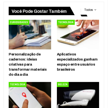
Todos
Você Pode Gostar Também
CURIOSIDADES
TECNOLOGIA
Personalização de
Aplicativos
cadernos: ideias
especializados ganham
criativas para
espaço entre usuários
transformar materiais
brasileiros
do dia a dia
TECNOLOGIA
BELEZA