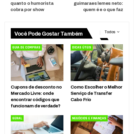
quanto o humorista
guimaraes lemes neto:
cobra por show
quem é e o que faz
Todos
Você Pode Gostar Também
GUIA DE COMPRAS
DICAS ÚTEIS
Cupons de desconto no
Como Escolher o Melhor
Mercado Livre: onde
Serviço de Transfer
encontrar códigos que
Cabo Frio
funcionam de verdade?
GERAL
NEGÓCIOS E FINANÇAS