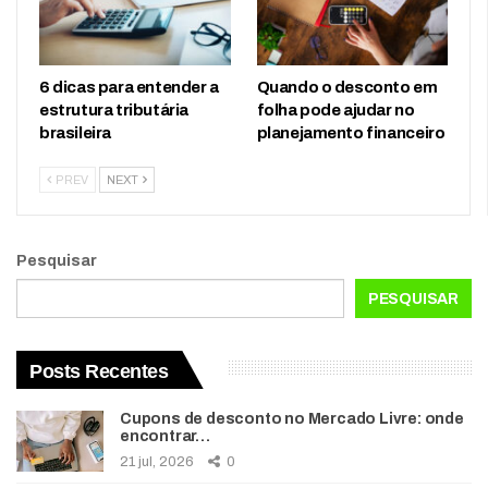
6 dicas para entender a
Quando o desconto em
estrutura tributária
folha pode ajudar no
brasileira
planejamento financeiro
PREV
NEXT
Pesquisar
PESQUISAR
Posts Recentes
Cupons de desconto no Mercado Livre: onde
encontrar…
21 jul, 2026
0