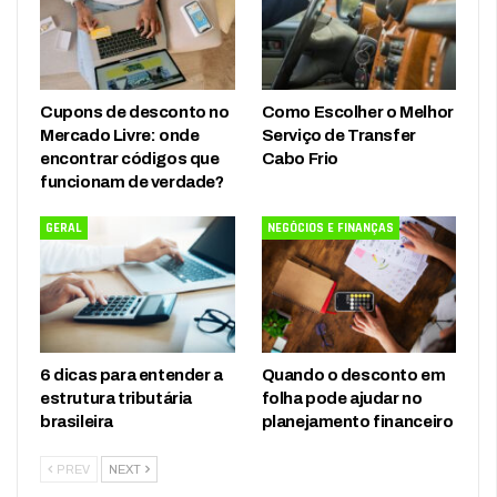
Cupons de desconto no
Como Escolher o Melhor
Mercado Livre: onde
Serviço de Transfer
encontrar códigos que
Cabo Frio
funcionam de verdade?
GERAL
NEGÓCIOS E FINANÇAS
6 dicas para entender a
Quando o desconto em
estrutura tributária
folha pode ajudar no
brasileira
planejamento financeiro
PREV
NEXT