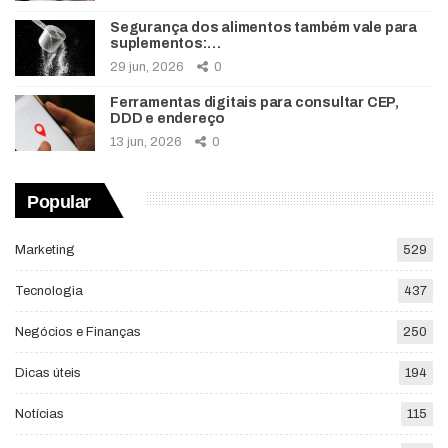
Segurança dos alimentos também vale para
suplementos:…
29 jun, 2026
0
Ferramentas digitais para consultar CEP,
DDD e endereço
13 jun, 2026
0
Popular
Marketing
529
Tecnologia
437
Negócios e Finanças
250
Dicas úteis
194
Notícias
115