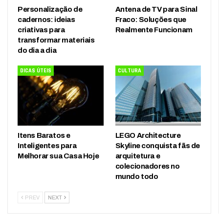
Personalização de
Antena de TV para Sinal
cadernos: ideias
Fraco: Soluções que
criativas para
Realmente Funcionam
transformar materiais
do dia a dia
DICAS ÚTEIS
CULTURA
Itens Baratos e
LEGO Architecture
Inteligentes para
Skyline conquista fãs de
Melhorar sua Casa Hoje
arquitetura e
colecionadores no
mundo todo
PREV
NEXT