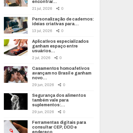
encontrar…
21 jul, 2026
0
Personalização de cadernos:
ideias criativas para…
13 jul, 2026
0
Aplicativos especializados
ganham espaço entre
usuários…
2 jul, 2026
0
Casamentos homoafetivos
avançam no Brasil e ganham
novo…
29 jun, 2026
0
Segurança dos alimentos
também vale para
suplementos:…
29 jun, 2026
0
Ferramentas digitais para
consultar CEP, DDD e
endereço