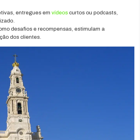
etivas, entregues em
vídeos
curtos ou podcasts,
izado.
omo desafios e recompensas, estimulam a
ção dos clientes.