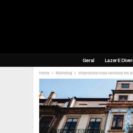
Geral
Lazer E Dive
Home
Marketing
Infoprodutos mais vendidos em por