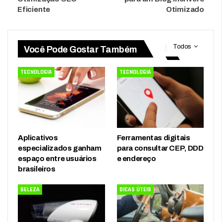
Eficiente
Otimizado
Todos
Você Pode Gostar Também
TECNOLOGIA
TECNOLOGIA
Aplicativos
Ferramentas digitais
especializados ganham
para consultar CEP, DDD
espaço entre usuários
e endereço
brasileiros
BELEZA
DICAS ÚTEIS