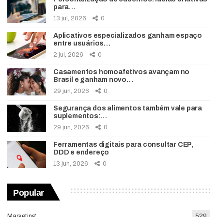
para…
13 jul, 2026
0
Aplicativos especializados ganham espaço
entre usuários…
2 jul, 2026
0
Casamentos homoafetivos avançam no
Brasil e ganham novo…
29 jun, 2026
0
Segurança dos alimentos também vale para
suplementos:…
29 jun, 2026
0
Ferramentas digitais para consultar CEP,
DDD e endereço
13 jun, 2026
0
Popular
Marketing
529