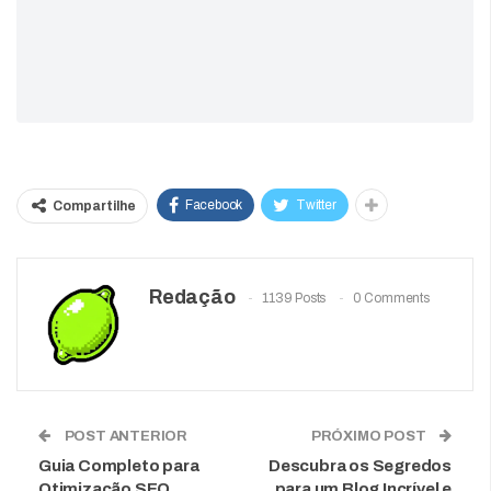
Facebook
Twitter
Compartilhe
Redação
1139 Posts
0 Comments
POST ANTERIOR
PRÓXIMO POST
Guia Completo para
Descubra os Segredos
Otimização SEO
para um Blog Incrível e