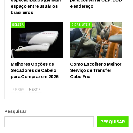
especializados ganham
para consultar CEP, DDD
espaço entre usuários
e endereço
brasileiros
BELEZA
DICAS ÚTEIS
Melhores Opções de
Como Escolher o Melhor
Secadores de Cabelo
Serviço de Transfer
para Comprar em 2026
Cabo Frio
PREV
NEXT
Pesquisar
PESQUISAR