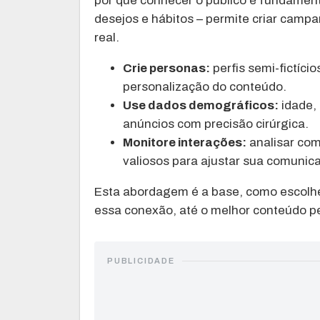
por que conhecer o público é fundament
desejos e hábitos – permite criar camp
real.
Crie personas:
perfis semi-fictíci
personalização do conteúdo.
Use dados demográficos:
idade,
anúncios com precisão cirúrgica.
Monitore interações:
analisar com
valiosos para ajustar sua comunic
Esta abordagem é a base, como escolher
essa conexão, até o melhor conteúdo pe
PUBLICIDADE