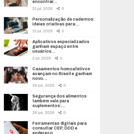
encontrar…
21 jul, 2026
0
Personalização de cadernos:
ideias criativas para…
13 jul, 2026
0
Aplicativos especializados
ganham espaço entre
usuários…
2 jul, 2026
0
Casamentos homoafetivos
avançam no Brasil e ganham
novo…
29 jun, 2026
0
Segurança dos alimentos
também vale para
suplementos:…
29 jun, 2026
0
Ferramentas digitais para
consultar CEP, DDD e
endereço